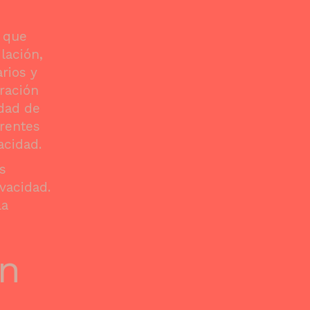
n que
lación,
rios y
aración
idad de
erentes
acidad.
s
ivacidad.
la
en