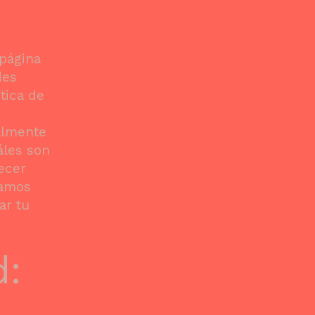
 página
des
tica de
almente
áles son
lecer
damos
ar tu
d: