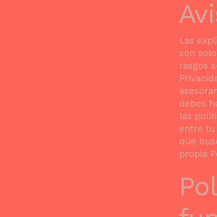
Avi
Las expl
son solo
rasgos s
Privacid
asesora
debes h
las polí
entre tu
que busq
propia P
Pol