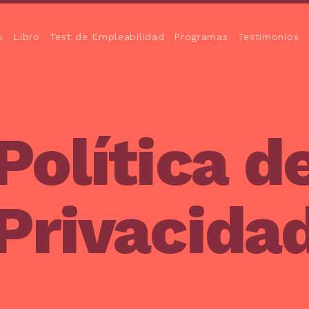
o
Libro
Test de Empleabilidad
Programas
Testimonios
Política d
Privacida